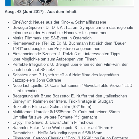
Ausg. 42 (Juni 2017) - Aus dem Inhalt:
CineWorld: Neues aus der Kino- & Schmalfilmszene
Bewegte Spuren - Dr. Dirk Alt hat am Symposium um das regionale
Filmerbe an der Hochschule Hannover teilgenommen
Merks Flimmerkiste: S8-Event in Österreich
Riemenwechsel (Teil 2): Dr. M. Buchmann hat sich dem "Bauer
T141“ und baugleichen Projektoren angenommen
Einschneidende Szenen: J. Polzfuß mit interessanten Tipps
über Möglichkeiten zum Aufpeppen von Filmen
Perfekte Integration: U. Brengel über einen echten Film-Fan, der
auch heute auf S8 setzt
Schatzsuche: P. Lynch stieß auf Heimfilme des legendären
Jazzspielers John Coltrane
Neue Lichtquelle: O. Carls hat seinem "Moviola-Table-Viewer" LED-
Licht spendiert
Begegnung mit Bruno Bozzetto: E. Nuffer traf den „italienischen
Disney“ im Rahmen der Intern. Trickfilmtage in Stuttgart
Bozzettos Filme auf Schmalfilm (S8/16mm)
Multiformat-Umroller 8/16/35mm: O. Carls hat seinen 35mm-
Umroller für zwei weitere Formate "fit" gemacht
Enjoy The Show: B. Davis' 16mm Filmshows
Sammler-Ecke: Neue Werbespots & Trailer auf 16mm +
Demnächst... Heiße Ankündigungen auf S8/16mm
Filmreport: Cartoon Classics: "Ego" (I 1969) von Bruno Bozzetto