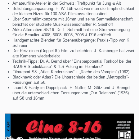
Amateurfilm-Atelier in der Schweiz: Treffpunkt für Jung & Alt
Belichtungsanpassung: H. W. Löh weiß wie man die Empfindlichkeit
der kleinen Nizos für 100-ASA-Filmkassetten justiert
Über Stummfilmkonzerte mit 16mm und seine Sammelleidenschaft
berichtet der studierte Musikwissenschaftler R. Siedhoff
Akku-Alternative S8/16: Dr. L. Schmidt hat eine Stromversorgung
für die Beaulieu 4008, 5008, 6008, 7008 & R16 ertüftelt
Handgemachte Blenden für Szenenübergänge: Praxis-Tipp von K.
Schreier
Der Reiz einen (Doppel 8-) Film zu belichten: J. Kalsberger hat zwei
alte Kameras wiederbelebt
Technik-Tipps: Dr. A. Bernd über "Einsparpotential Tonkopf bei der
BAUER-Studioklasse" & "LS-Polung im Heimkino"
Filmreport S8: „Atlas-Kinderzirkus“ + „Rache des Vampirs“ (1962)
Blackhawk oder Atlas? Die Unterschiede der beiden „Metropolis“-
Fassungen auf S8.
Laurel & Hardy im Doppelpack: E. Nuffer, M. Götz und U. Brengel
über die unterschiedlichen Fassungen von „Our Relations“ (1936)
auf S8 und 16mm