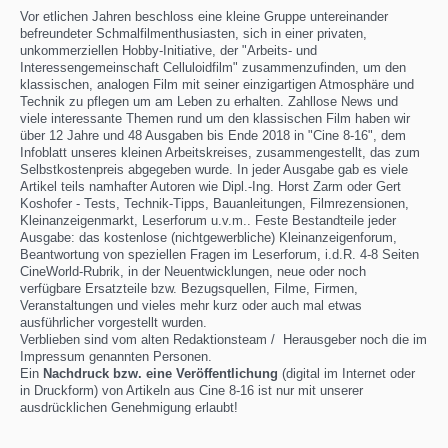
Vor etlichen Jahren beschloss eine kleine Gruppe untereinander
befreundeter Schmalfilmenthusiasten, sich in einer privaten,
unkommerziellen Hobby-Initiative, der "Arbeits- und
Interessengemeinschaft Celluloidfilm" zusammenzufinden, um den
klassischen, analogen Film mit seiner einzigartigen Atmosphäre und
Technik zu pflegen um am Leben zu erhalten. Zahllose News und
viele interessante Themen rund um den klassischen Film haben wir
über 12 Jahre und 48 Ausgaben bis Ende 2018 in "Cine 8-16", dem
Infoblatt unseres kleinen Arbeitskreises, zusammengestellt, das zum
Selbstkostenpreis abgegeben wurde. In jeder Ausgabe gab es viele
Artikel teils namhafter Autoren wie Dipl.-Ing. Horst Zarm oder Gert
Koshofer - Tests, Technik-Tipps, Bauanleitungen, Filmrezensionen,
Kleinanzeigenmarkt, Leserforum u.v.m.. Feste Bestandteile jeder
Ausgabe: das kostenlose (nichtgewerbliche) Kleinanzeigenforum,
Beantwortung von speziellen Fragen im Leserforum, i.d.R. 4-8 Seiten
CineWorld-Rubrik, in der Neuentwicklungen, neue oder noch
verfügbare Ersatzteile bzw. Bezugsquellen, Filme, Firmen,
Veranstaltungen und vieles mehr kurz oder auch mal etwas
ausführlicher vorgestellt wurden.
Verblieben sind vom alten Redaktionsteam / Herausgeber noch die im
Impressum genannten Personen.
Ein
Nachdruck bzw. eine Veröffentlichung
(digital im Internet oder
in Druckform) von Artikeln aus Cine 8-16 ist nur mit unserer
ausdrücklichen Genehmigung erlaubt!