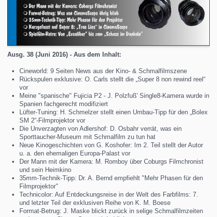
Ausg. 38 (Juni 2016) - Aus dem Inhalt:
Cineworld: 9 Seiten News aus der Kino- & Schmalfilmszene
Rückspulen exklusive: O. Carls stellt die „Super 8 non rewind reel“
vor
Meine "spanische" Fujicia P2 - J. Polzfuß' Single8-Kamera wurde in
Spanien fachgerecht modifiziert
Lüfter-Tuning: H. Schmelzer stellt einen Umbau-Tipp für den „Bolex
SM 2“-Filmprojektor vor
Die Unverzagten von Adlershof: D. Osbahr verrät, was ein
Sporttaucher-Museum mit Schmalfilm zu tun hat
Neue Kinogeschichten von G. Koshofer: Im 2. Teil stellt der Autor
u. a. den ehemaligen Europa-Palast vor
Der Mann mit der Kamera: M. Romboy über Coburgs Filmchronist
und sein Heimkino
35mm-Technik-Tipp: Dr. A. Bernd empfiehlt "Mehr Phasen für den
Filmprojektor"
Technicolor: Auf Entdeckungsreise in der Welt des Farbfilms: 7.
und letzter Teil der exklusiven Reihe von K. M. Boese
Format-Betrug: J. Maske blickt zurück in selige Schmalfilmzeiten