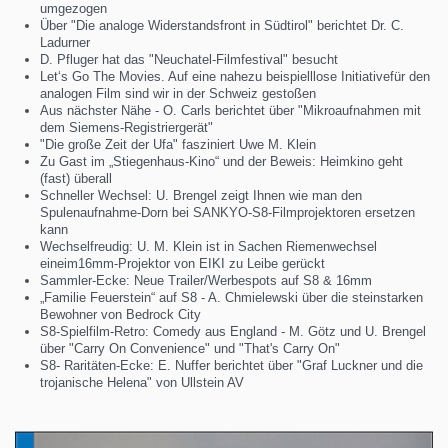
umgezogen
Über "Die analoge Widerstandsfront in Südtirol" berichtet Dr. C.
Ladurner
D. Pfluger hat das "Neuchatel-Filmfestival" besucht
Let‘s Go The Movies. Auf eine nahezu beispielllose Initiativefür den
analogen Film sind wir in der Schweiz gestoßen
Aus nächster Nähe - O. Carls berichtet über "Mikroaufnahmen mit
dem Siemens-Registriergerät"
"Die große Zeit der Ufa" fasziniert Uwe M. Klein
Zu Gast im „Stiegenhaus-Kino“ und der Beweis: Heimkino geht
(fast) überall
Schneller Wechsel: U. Brengel zeigt Ihnen wie man den
Spulenaufnahme-Dorn bei SANKYO-S8-Filmprojektoren ersetzen
kann
Wechselfreudig: U. M. Klein ist in Sachen Riemenwechsel
eineim16mm-Projektor von EIKI zu Leibe gerückt
Sammler-Ecke: Neue Trailer/Werbespots auf S8 & 16mm
„Familie Feuerstein“ auf S8 - A. Chmielewski über die steinstarken
Bewohner von Bedrock City
S8-Spielfilm-Retro: Comedy aus England - M. Götz und U. Brengel
über "Carry On Convenience" und "That's Carry On"
S8- Raritäten-Ecke: E. Nuffer berichtet über "Graf Luckner und die
trojanische Helena" von Ullstein AV