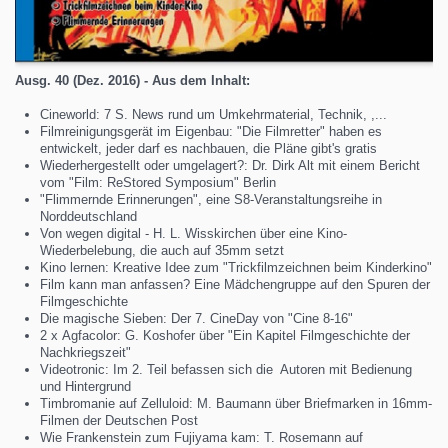
Ausg. 40 (Dez. 2016) - Aus dem Inhalt:
Cineworld: 7 S. News rund um Umkehrmaterial, Technik, ,...
Filmreinigungsgerät im Eigenbau: "Die Filmretter" haben es
entwickelt, jeder darf es nachbauen, die Pläne gibt's gratis
Wiederhergestellt oder umgelagert?: Dr. Dirk Alt mit einem Bericht
vom "Film: ReStored Symposium" Berlin
"Flimmernde Erinnerungen", eine S8-Veranstaltungsreihe in
Norddeutschland
Von wegen digital - H. L. Wisskirchen über eine Kino-
Wiederbelebung, die auch auf 35mm setzt
Kino lernen: Kreative Idee zum "Trickfilmzeichnen beim Kinderkino"
Film kann man anfassen? Eine Mädchengruppe auf den Spuren der
Filmgeschichte
Die magische Sieben: Der 7. CineDay von "Cine 8-16"
2 x Agfacolor: G. Koshofer über "Ein Kapitel Filmgeschichte der
Nachkriegszeit"
Videotronic: Im 2. Teil befassen sich die Autoren mit Bedienung
und Hintergrund
Timbromanie auf Zelluloid: M. Baumann über Briefmarken in 16mm-
Filmen der Deutschen Post
Wie Frankenstein zum Fujiyama kam: T. Rosemann auf