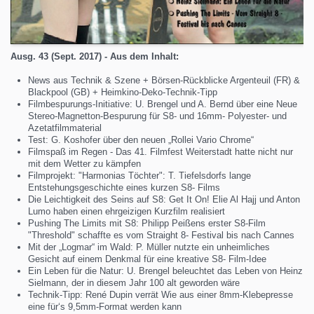
Ausg. 43 (Sept. 2017) - Aus dem Inhalt:
News aus Technik & Szene + Börsen-Rückblicke Argenteuil (FR) &
Blackpool (GB) + Heimkino-Deko-Technik-Tipp
Filmbespurungs-Initiative: U. Brengel und A. Bernd über eine Neue
Stereo-Magnetton-Bespurung für S8- und 16mm- Polyester- und
Azetatfilmmaterial
Test: G. Koshofer über den neuen „Rollei Vario Chrome“
Filmspaß im Regen - Das 41. Filmfest Weiterstadt hatte nicht nur
mit dem Wetter zu kämpfen
Filmprojekt: "Harmonias Töchter": T. Tiefelsdorfs lange
Entstehungsgeschichte eines kurzen S8- Films
Die Leichtigkeit des Seins auf S8: Get It On! Elie Al Hajj und Anton
Lumo haben einen ehrgeizigen Kurzfilm realisiert
Pushing The Limits mit S8: Philipp Peißens erster S8-Film
"Threshold" schaffte es vom Straight 8- Festival bis nach Cannes
Mit der „Logmar“ im Wald: P. Müller nutzte ein unheimliches
Gesicht auf einem Denkmal für eine kreative S8- Film-Idee
Ein Leben für die Natur: U. Brengel beleuchtet das Leben von Heinz
Sielmann, der in diesem Jahr 100 alt geworden wäre
Technik-Tipp: René Dupin verrät Wie aus einer 8mm-Klebepresse
eine für‘s 9,5mm-Format werden kann