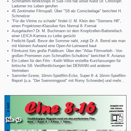
Schmalfilm-Workshops in Süd-Tirol hat unser Autor Dr. Christoph
Ladurner ins Leben gerufen
45 Zentimeter Filmspaß: Über "S8 als Comicbeilage" berichtet H.
Schmelzer
"Für die Vitrine zu schade" findet U. M. Klein den "Siemens H8",
einen Projektoren-Klassiker fürs Normal 8- Format
Ausgelaufen? Dr. M. Buchmann ist dem Knopfzellen-Batteriefach
einer LEICA-Kamera zu Leibe gerückt
Freilicht-Spaß: Bevor der Sommer naht, zeigt Dr. A. Bernd wie man
mit kleinem Aufwand eine Open-Air-Leinwand baut
Filmkunst fürs große Publikum: Über den "Atlas Filmverleih - Von
großen Premieren zum Schmalfilm-Schulkino" berichtet R. Avianus
Ein Leben für den Film - Keith Wilton erstellte Kurzfassungen für
britische S8- Veröffentlichungen bei DERANN und anderen
Vertrieben
Sammler-Szene, 16mm-Spielfilm-Ecke, Super 8- & 16mm-Spielfilm-
Report (u.a. "Der Swimmingpool" mit Romy Schneider) und mehr...