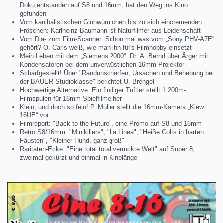
Doku,entstanden auf S8 und 16mm, hat den Weg ins Kino
gefunden
Vom kanibalistischen Glühwürmchen bis zu sich eincremenden
Fröschen: Karlheinz Baumann ist Naturfilmer aus Leidenschaft
Vom Dia- zum Film-Scanner: Schon mal was vom „Sony PHV-A7E“
gehört? O. Carls weiß, wie man ihn für's Filmhobby einsetzt
Mein Leben mit dem „Siemens 2000“: Dr. A. Bernd über Ärger mit
Kondensatoren bei dem unverwüstlichen 16mm-Projektor
Scharfgestellt! Über "Randunschärfen, Ursachen und Behebung bei
der BAUER-Studioklasse" berichtet U. Brengel
Hochwertige Alternative: Ein findiger Tüftler stellt 1.200m-
Filmspulen für 16mm-Spielfilme her
Klein, und doch so fein! P. Müller stellt die 16mm-Kamera „Kiew
16UE“ vor
Filmreport: "Back to the Future", eine Promo auf S8 und 16mm
Retro S8/16mm: "Minikillers", "La Linea", "Heiße Colts in harten
Fäusten", "Kleiner Hund, ganz groß"
Raritäten-Ecke: "Eine total total verrückte Welt" auf Super 8,
zweimal gekürzt und einmal in Kinolänge