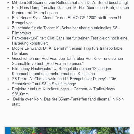
Mit dem S8-Scanner von Reflecta hat sich Dr. A. Bernd beschäftigt
Ein „Hans Dampf“ in allen Gassen: M. Hell über einen Profi, dessen
Karriere mit 16mm begann
Ein "Neues Sync-Modul für den ELMO GS 1200" stellt Ihnen U.
Brengel vor
Zu schade für die Tonne: K. Schreiber über ein originelles S8-
Filmprojekt
Farbkorrektur-Filter: Olaf Carls hat für seinen Test gleich noch eine
Halterung konstruiert
Mobile Leinwand: Dr. A. Bernd mit einem Tipp fürs transportable
Heimkino
Geschichten um Red Fox: Joe Taffis über Ron Knorr und seinen
Schmalfilmvertrieb „Red Fox Enterprises“
Filmhobby-Nachwuchs: U. Brengel über einen 12-jährigen
Kinomacher und sein mehrformatiges Kellerkino
S8-Retro: A. Chmielewski und U. Brengel über Disney's "Die
Schatzinsel" auf S8 in Spielfilmlänge
Projekte rund um Kurzfassungen + Cartoon- & Trailer-News
S8/16mm
Deliria över Köln: Das 9te 35mm-Fanteffen fand diesmal in Köln
statt