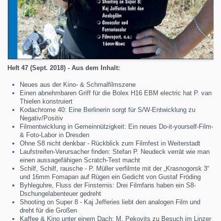
Heft 47 (Sept. 2018) - Aus dem Inhalt:
Neues aus der Kino- & Schmalfilmszene
Einen abnehmbaren Griff für die Bolex H16 EBM electric hat P. van
Thielen konstruiert
Kodachrome 40: Eine Berlinerin sorgt für S/W-Entwicklung zu
Negativ/Positiv
Filmentwicklung in Gemeinnützigkeit: Ein neues Do-it-yourself-Film-
& Foto-Labor in Dresden
Ohne S8 nicht denkbar - Rückblick zum Filmfest in Weiterstadt
Laufstreifen-Verursacher finden: Stefan P. Neudeck verrät wie man
einen aussagefähigen Scratch-Test macht
Schilf, Schilf, rausche - P. Müller verfilmte mit der „Krasnogorsk 3“
und 16mm Fomapan auf Rügen ein Gedicht von Gustaf Fröding
Byhleguhre, Fluss der Finsternis: Drei Filmfans haben ein S8-
Dschungelabenteuer gedreht
Shooting on Super 8 - Kaj Jefferies liebt den analogen Film und
dreht für die Großen
Kaffee & Kino unter einem Dach: M. Pekovits zu Besuch im Linzer