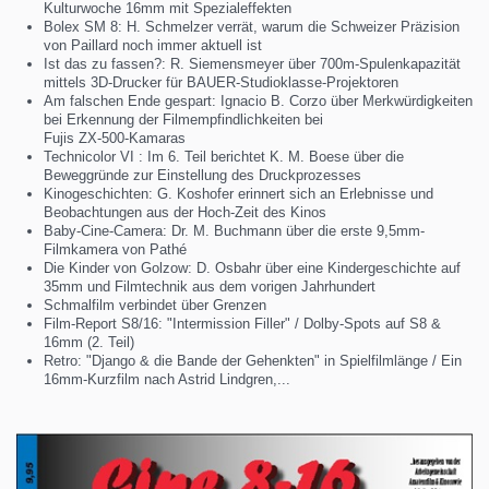
Kulturwoche 16mm mit Spezialeffekten
Bolex SM 8: H. Schmelzer verrät, warum die Schweizer Präzision
von Paillard noch immer aktuell ist
Ist das zu fassen?: R. Siemensmeyer über 700m-Spulenkapazität
mittels 3D-Drucker für BAUER-Studioklasse-Projektoren
Am falschen Ende gespart: Ignacio B. Corzo über Merkwürdigkeiten
bei Erkennung der Filmempfindlichkeiten bei
Fujis ZX-500-Kamaras
Technicolor VI : Im 6. Teil berichtet K. M. Boese über die
Beweggründe zur Einstellung des Druckprozesses
Kinogeschichten: G. Koshofer erinnert sich an Erlebnisse und
Beobachtungen aus der Hoch-Zeit des Kinos
Baby-Cine-Camera: Dr. M. Buchmann über die erste 9,5mm-
Filmkamera von Pathé
Die Kinder von Golzow: D. Osbahr über eine Kindergeschichte auf
35mm und Filmtechnik aus dem vorigen Jahrhundert
Schmalfilm verbindet über Grenzen
Film-Report S8/16: "Intermission Filler" / Dolby-Spots auf S8 &
16mm (2. Teil)
Retro: "Django & die Bande der Gehenkten" in Spielfilmlänge / Ein
16mm-Kurzfilm nach Astrid Lindgren,...